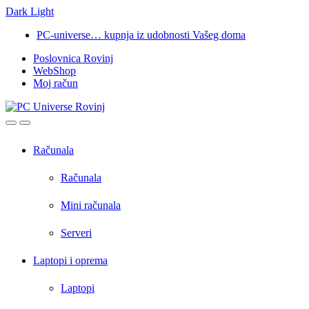
Dark
Light
Skip
Skip
PC-universe… kupnja iz udobnosti Vašeg doma
to
to
Poslovnica Rovinj
navigation
content
WebShop
Moj račun
Open
Close
Računala
Računala
Mini računala
Serveri
Laptopi i oprema
Laptopi