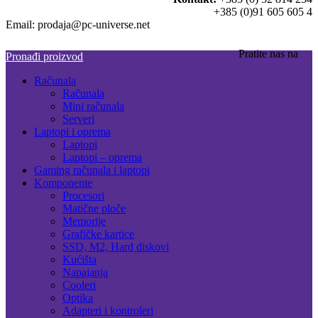
+385 (0)91 605 605 4
Email: prodaja@pc-universe.net
Pratite nas na
Pronađi proizvod
Računala
Računala
Mini računala
Serveri
Laptopi i oprema
Laptopi
Laptopi – oprema
Gaming računala i laptopi
Komponente
Procesori
Matične ploče
Memorije
Grafičke kartice
SSD, M2, Hard diskovi
Kućišta
Napajanja
Cooleri
Optika
Adapteri i kontroleri