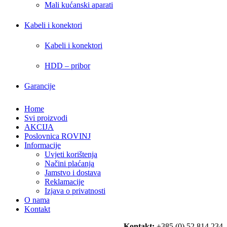
Mali kućanski aparati
Kabeli i konektori
Kabeli i konektori
HDD – pribor
Garancije
Home
Svi proizvodi
AKCIJA
Poslovnica ROVINJ
Informacije
Uvjeti korištenja
Načini plaćanja
Jamstvo i dostava
Reklamacije
Izjava o privatnosti
O nama
Kontakt
Kontakt:
+385 (0) 52 814 234