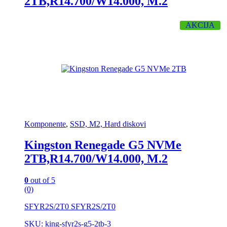
2TB,R14.700/W14.000, M.2
AKCIJA
Komponente
,
SSD, M2, Hard diskovi
Kingston Renegade G5 NVMe
2TB,R14.700/W14.000, M.2
0
out of 5
(0)
SFYR2S/2T0 SFYR2S/2T0
SKU: king-sfyr2s-g5-2tb-3