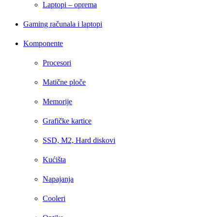
Laptopi – oprema
Gaming računala i laptopi
Komponente
Procesori
Matične ploče
Memorije
Grafičke kartice
SSD, M2, Hard diskovi
Kućišta
Napajanja
Cooleri