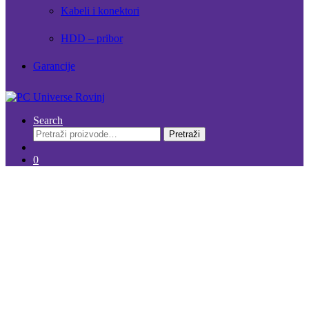
Kabeli i konektori
HDD – pribor
Garancije
Search
Pretraži:
Pretraži
0