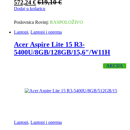
619,10
€
572,24
€
Dodaj u košaricu
Poslovnica Rovinj:
RASPOLOŽIVO
Laptopi
,
Laptopi i oprema
Acer Aspire Lite 15 R3-
5400U/8GB/128GB/15,6″/W11H
AKCIJA
Laptopi
,
Laptopi i oprema