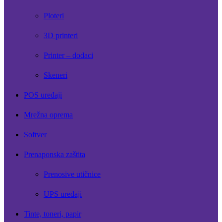
Ploteri
3D printeri
Printer – dodaci
Skeneri
POS uređaji
Mrežna oprema
Softver
Prenaponska zaštita
Prenosive utičnice
UPS uređaji
Tinte, toneri, papir