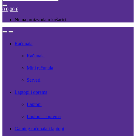
for:
0
0,00
€
Nema proizvoda u košarici.
Open
Close
Računala
Računala
Mini računala
Serveri
Laptopi i oprema
Laptopi
Laptopi – oprema
Gaming računala i laptopi