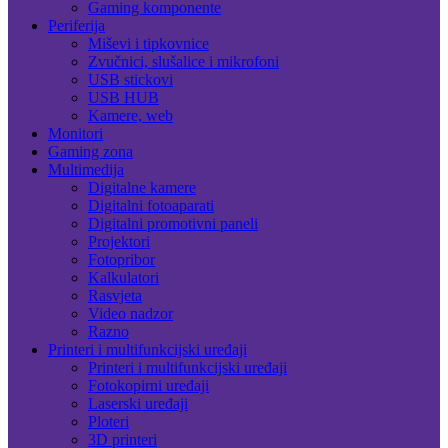
Gaming komponente
Periferija
Miševi i tipkovnice
Zvučnici, slušalice i mikrofoni
USB stickovi
USB HUB
Kamere, web
Monitori
Gaming zona
Multimedija
Digitalne kamere
Digitalni fotoaparati
Digitalni promotivni paneli
Projektori
Fotopribor
Kalkulatori
Rasvjeta
Video nadzor
Razno
Printeri i multifunkcijski uređaji
Printeri i multifunkcijski uređaji
Fotokopirni uređaji
Laserski uređaji
Ploteri
3D printeri