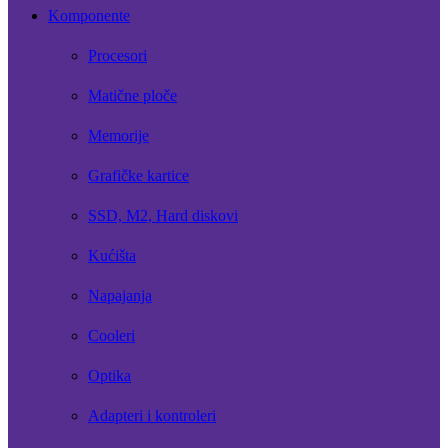
Komponente
Procesori
Matične ploče
Memorije
Grafičke kartice
SSD, M2, Hard diskovi
Kućišta
Napajanja
Cooleri
Optika
Adapteri i kontroleri