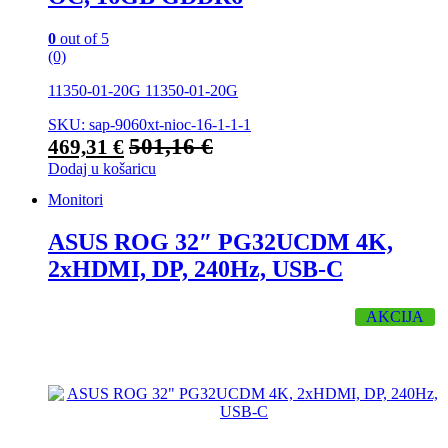
0
out of 5
(0)
11350-01-20G 11350-01-20G
SKU: sap-9060xt-nioc-16-1-1-1
501,16
€
469,31
€
Dodaj u košaricu
Monitori
ASUS ROG 32″ PG32UCDM 4K,
2xHDMI, DP, 240Hz, USB-C
AKCIJA