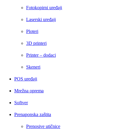
Fotokopirni uređaji
Laserski uređaji
Ploteri
3D printeri
Printer – dodaci
Skeneri
POS uređaji
Mrežna oprema
Softver
Prenaponska zaštita
Prenosive utičnice