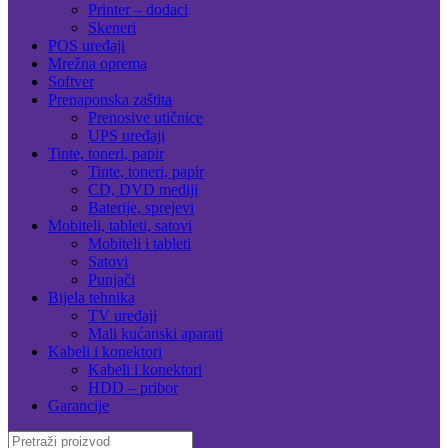
Printer – dodaci
Skeneri
POS uređaji
Mrežna oprema
Softver
Prenaponska zaštita
Prenosive utičnice
UPS uređaji
Tinte, toneri, papir
Tinte, toneri, papir
CD, DVD mediji
Baterije, sprejevi
Mobiteli, tableti, satovi
Mobiteli i tableti
Satovi
Punjači
Bijela tehnika
TV uređaji
Mali kućanski aparati
Kabeli i konektori
Kabeli i konektori
HDD – pribor
Garancije
Search