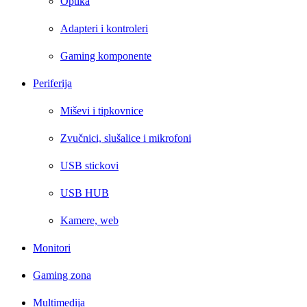
Optika
Adapteri i kontroleri
Gaming komponente
Periferija
Miševi i tipkovnice
Zvučnici, slušalice i mikrofoni
USB stickovi
USB HUB
Kamere, web
Monitori
Gaming zona
Multimedija