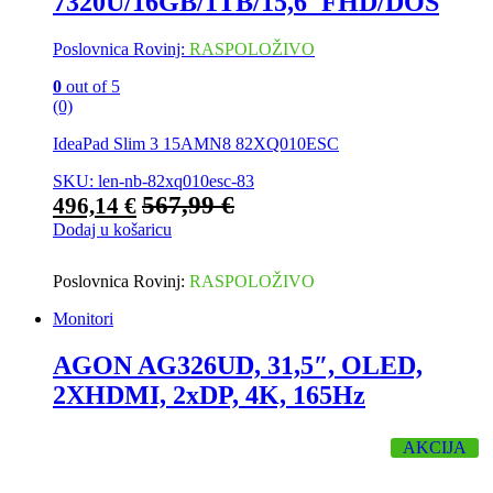
7320U/16GB/1TB/15,6″FHD/DOS
Poslovnica Rovinj:
RASPOLOŽIVO
0
out of 5
(0)
IdeaPad Slim 3 15AMN8 82XQ010ESC
SKU: len-nb-82xq010esc-83
567,99
€
496,14
€
Dodaj u košaricu
Poslovnica Rovinj:
RASPOLOŽIVO
Monitori
AGON AG326UD, 31,5″, OLED,
2XHDMI, 2xDP, 4K, 165Hz
AKCIJA