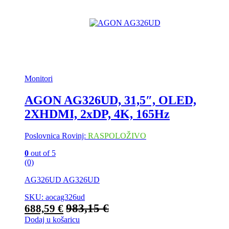
Monitori
AGON AG326UD, 31,5″, OLED,
2XHDMI, 2xDP, 4K, 165Hz
Poslovnica Rovinj:
RASPOLOŽIVO
0
out of 5
(0)
AG326UD AG326UD
SKU: aocag326ud
983,15
€
688,59
€
Dodaj u košaricu