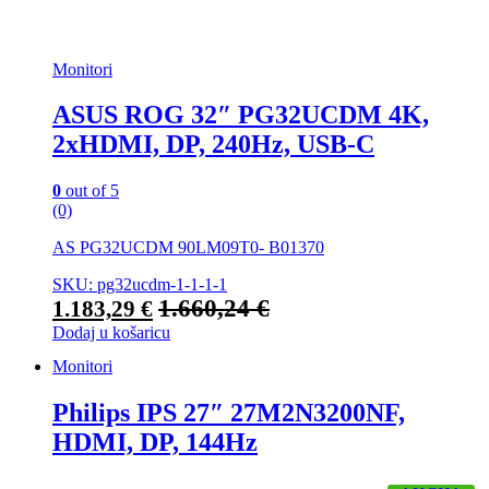
Monitori
ASUS ROG 32″ PG32UCDM 4K,
2xHDMI, DP, 240Hz, USB-C
0
out of 5
(0)
AS PG32UCDM 90LM09T0- B01370
SKU: pg32ucdm-1-1-1-1
1.660,24
€
1.183,29
€
Dodaj u košaricu
Monitori
Philips IPS 27″ 27M2N3200NF,
HDMI, DP, 144Hz