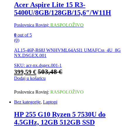
Acer Aspire Lite 15 R3-
5400U/8GB/128GB/15,6″/W11H
Poslovnica Rovinj:
RASPOLOŽIVO
0
out of 5
(0)
AL15-46P-R68J WNHVML64ASI1 UMAFCss_4U_8G
NX.DSGEX.001
SKU: acr-nx.dsgex.001-1
503,48
€
399,59
€
Dodaj u košaricu
Poslovnica Rovinj:
RASPOLOŽIVO
Bez kategorije
,
Laptopi
HP 255 G10 Ryzen 5 7530U do
4.5GHz, 12GB 512GB SSD