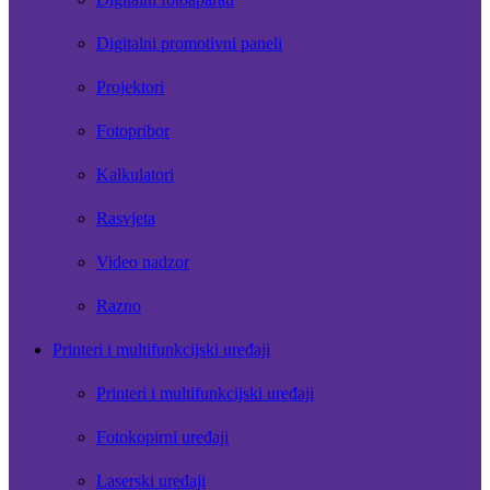
Digitalni promotivni paneli
Projektori
Fotopribor
Kalkulatori
Rasvjeta
Video nadzor
Razno
Printeri i multifunkcijski uređaji
Printeri i multifunkcijski uređaji
Fotokopirni uređaji
Laserski uređaji