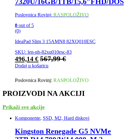
7320U/16GB/1TB/15,6″FHD/DOS
Poslovnica Rovinj:
RASPOLOŽIVO
0
out of 5
(0)
IdeaPad Slim 3 15AMN8 82XQ010ESC
SKU: len-nb-82xq010esc-83
567,99
€
496,14
€
Dodaj u košaricu
Poslovnica Rovinj:
RASPOLOŽIVO
PROIZVODI NA AKCIJI
Prikaži sve akcije
Komponente
,
SSD, M2, Hard diskovi
Kingston Renegade G5 NVMe