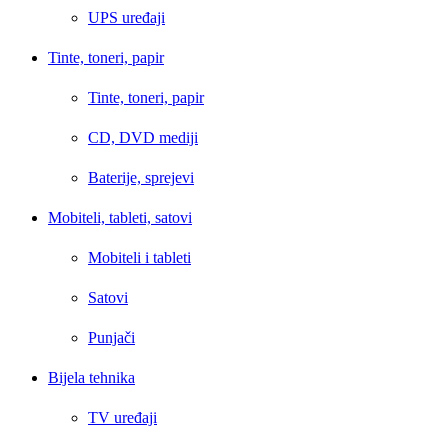
UPS uređaji
Tinte, toneri, papir
Tinte, toneri, papir
CD, DVD mediji
Baterije, sprejevi
Mobiteli, tableti, satovi
Mobiteli i tableti
Satovi
Punjači
Bijela tehnika
TV uređaji