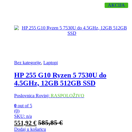
AKCIJA
Bez kategorije
,
Laptopi
HP 255 G10 Ryzen 5 7530U do
4.5GHz, 12GB 512GB SSD
Poslovnica Rovinj:
RASPOLOŽIVO
0
out of 5
(0)
SKU: n/a
585,85
€
551,92
€
Dodaj u košaricu