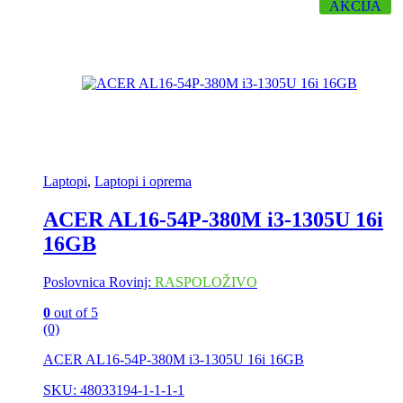
AKCIJA
Laptopi
,
Laptopi i oprema
ACER AL16-54P-380M i3-1305U 16i
16GB
Poslovnica Rovinj:
RASPOLOŽIVO
0
out of 5
(0)
ACER AL16-54P-380M i3-1305U 16i 16GB
SKU: 48033194-1-1-1-1