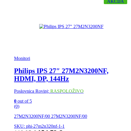
AKCIJA
Monitori
Philips IPS 27″ 27M2N3200NF,
HDMI, DP, 144Hz
Poslovnica Rovinj:
RASPOLOŽIVO
0
out of 5
(0)
27M2N3200NF/00 27M2N3200NF/00
SKU: phi-27m2n320nf-1-1